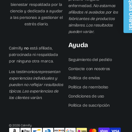
Desbloqu
bienestar respaldada por la
enfermedad.
No estamos
ciencia y dedicada a ayudar
afiliados ni avalados por los
a las personas a gestionar el
fabricantes de productos
estrés diario.
similares. Los resultados
pueden variar.
Ayuda
Correo
Calmify
no
está afiliada,
patrocinada ni respaldada
Seguimiento del pedido
por ninguna otra marca.
Contacte con nosotros
👉 Obtenga Su Paquete Gratis
Los testimonios
representan
Política de envíos
experiencias individuales y
pueden no reflejar resultados
No gracias, pagar más me da adrenalina
Política de reembolso
típicos. Las experiencias de
Condiciones de uso
los clientes varían.
Política de suscripción
© 2026 Calmify