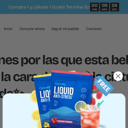
00
09
24
Compra 1 y Llévate 1 Gratis Termina En
:
:
HRS
MIN
SEC
Inicio
Comprar ahora
Seguir mi pedido
Contacto
nes por las que esta be
 la cara de luna y la cin
ada✨