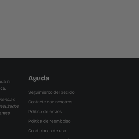
Ayuda
ada ni
ca.
Seguimiento del pedido
iencias
Contacte con nosotros
resultados
Política de envíos
ientes
Política de reembolso
Condiciones de uso