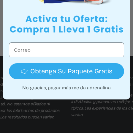
Correo
👉 Obtenga Su Paquete Gratis
irmaciones no han sido evaluadas
Calmify
no
está afiliada, patrocin
od and Drug Administration. Este
respaldada por ninguna otra mar
No gracias, pagar más me da adrenalina
no está destinado a diagnosticar,
Los testimonios
representan exper
urar o prevenir ninguna
individuales y pueden no reflejar 
dad.
No estamos afiliados ni
típicos. Las experiencias de los cl
por los fabricantes de productos
varían.
 Los resultados pueden variar.