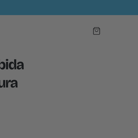
Carrito
bida
tura