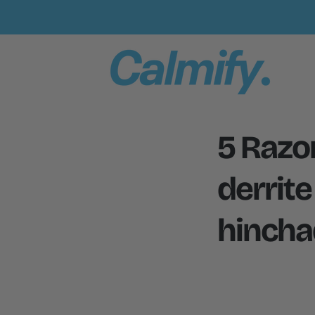
Ir Al
Contenido
5 Razo
derrite
hinch