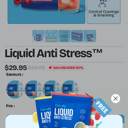
Liquid Anti Stress™
$29.95
$59.95
SAUVEGARDE 50%
Saveurs :
Pcs :
1 GRATUIT
2 GRATUIT
3 GRATUIT
1 paquet
Achetez 2
Achetez 3