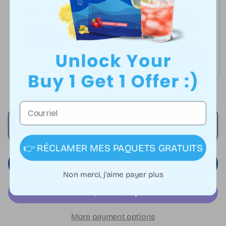
acheté, 1 gratuit
paquets,
paquets et
obtenez-en 2
obtenez-en 3
gratuits
gratuits
$24.95
Livraison
Livraison
gratuite
gratuite
$42.95
$59.95
Courriel
One Time (No Savings)
$29.95
👉 RÉCLAMER MES PAQUETS GRATUITS
ACHETER - $29.95
($59.95)
Non merci, j'aime payer plus
More payment options