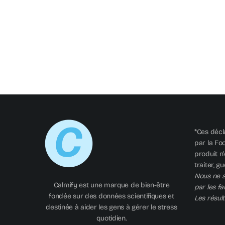
*Ces décl
par la Fo
produit n'
traiter, g
Nous ne s
Calmify est une marque de bien-être
par les fa
fondée sur des données scientifiques et
Les résult
destinée à aider les gens à gérer le stress
quotidien.