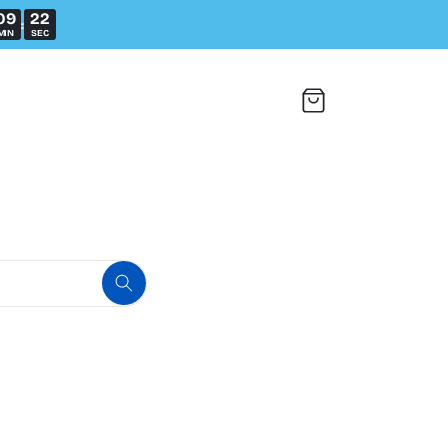
09
22
:
MIN
SEC
Chariot