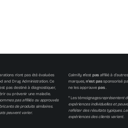
arations n'ont pas été évaluées
Calmify
n'
est
pas
affilié à d'autre
od and Drug Administration. Ce
marques,
n'est pas
sponsorisé par
est pas destiné à diagnostiquer,
ne les approuve
pas
.
uérir ou prévenir une maladie.
† Les témoignages
représentent d
ommes pas affiliés ou approuvés
expériences individuelles et peuv
bricants de produits similaires.
refléter des résultats typiques. Le
ats peuvent varier.
expériences des clients varient.