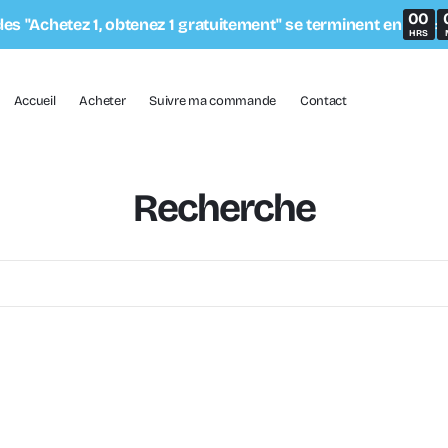
00
des "Achetez 1, obtenez 1 gratuitement" se terminent en
:
HRS
Accueil
Acheter
Suivre ma commande
Contact
Recherche