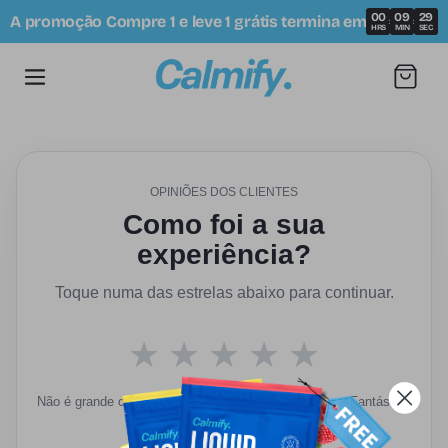
Saltar
00
09
29
A promoção Compre 1 e leve 1 grátis termina em
Para O
:
:
HRS
MIN
SEC
Conteúdo
Carrinho
OPINIÕES DOS CLIENTES
Como foi a sua
experiência?
Toque numa das estrelas abaixo para continuar.
★
★
★
★
★
Não é grande coisa
Fantástico
Selecione uma classificação